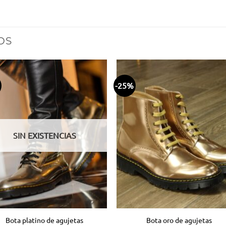
OS
-25%
Añadir
Aña
a la
a 
lista
lis
de
d
deseos
des
SIN EXISTENCIAS
Bota platino de agujetas
Bota oro de agujetas