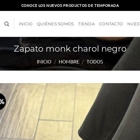
CONOCE LOS NUEVOS PRODUCTOS DE TEMPORADA
INICIO
QUIÉNES SOMOS
TIENDA
CONTACTO
NUES
Zapato monk charol negro
INICIO
/
HOMBRE
/
TODOS
0%
Aña
a l
lis
d
des