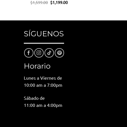
El
El
$
1,599.00
$
1,199.00
o
precio
precio
l
original
actual
era:
es:
00.
$1,599.00.
$1,199.00.
SÍGUENOS
Horario
Lunes a Viernes de
10:00 am a 7:00pm
Sábado de
11:00 am a 4:00pm