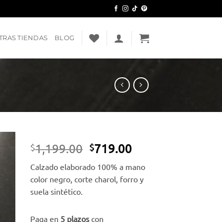
TRAS TIENDAS
BLOG
El
El
1,199.00
719.00
$
$
precio
precio
dir
Calzado elaborado 100% a mano
original
actual
a
color negro, corte charol, forro y
era:
es:
ta
suela sintético.
e
$1,199.00.
$719.00.
eos