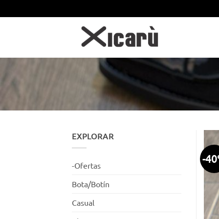
Saltar
al
contenido
EXPLORAR
-4
-Ofertas
Bota/Botín
Casual