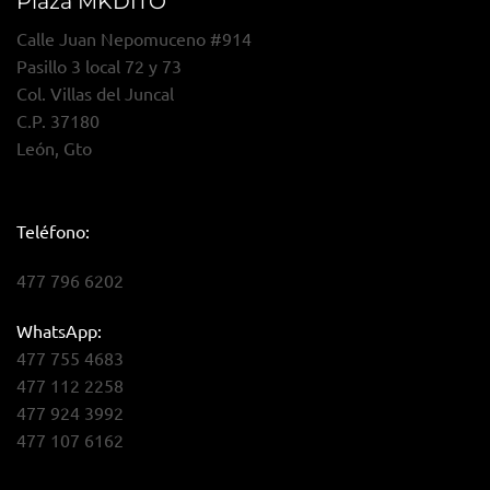
Plaza MKDITO
Calle Juan Nepomuceno #914
Pasillo 3 local 72 y 73
Col. Villas del Juncal
C.P. 37180
León, Gto
Teléfono:
477 796 6202
WhatsApp:
477 755 4683
477 112 2258
477 924 3992
477 107 6162