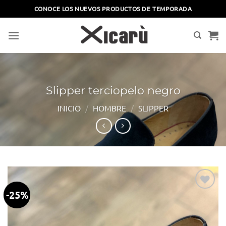
Saltar
CONOCE LOS NUEVOS PRODUCTOS DE TEMPORADA
al
contenido
Slipper terciopelo negro
INICIO
/
HOMBRE
/
SLIPPER
-25%
Añadir
a la
lista
de