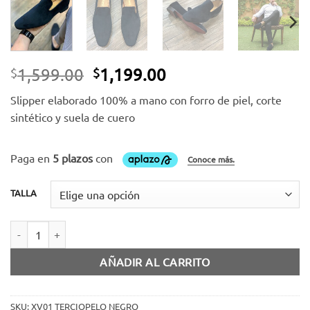
El
El
1,599.00
1,199.00
$
$
precio
precio
Slipper elaborado 100% a mano con forro de piel, corte
original
actual
sintético y suela de cuero
era:
es:
$1,599.00.
$1,199.00.
TALLA
Slipper terciopelo negro cantidad
AÑADIR AL CARRITO
SKU:
XV01 TERCIOPELO NEGRO