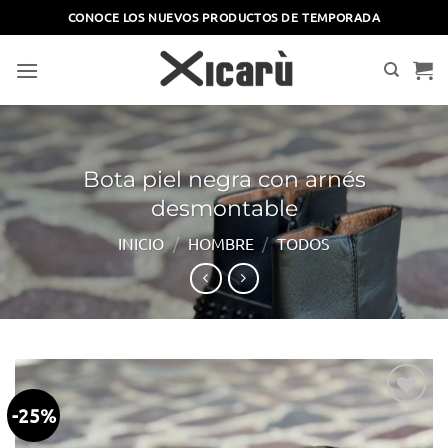
Saltar
CONOCE LOS NUEVOS PRODUCTOS DE TEMPORADA
al
contenido
Bota piel negra con arnés
desmontable
INICIO
/
HOMBRE
/
TODOS
-25%
Añadir
a la