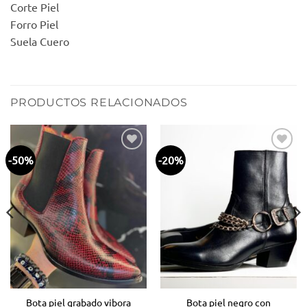
Corte Piel
Forro Piel
Suela Cuero
PRODUCTOS RELACIONADOS
-50%
-20%
Añadir
Añadir
a la
a la
lista
lista
de
de
deseos
deseos
Bota piel grabado vibora
Bota piel negro con