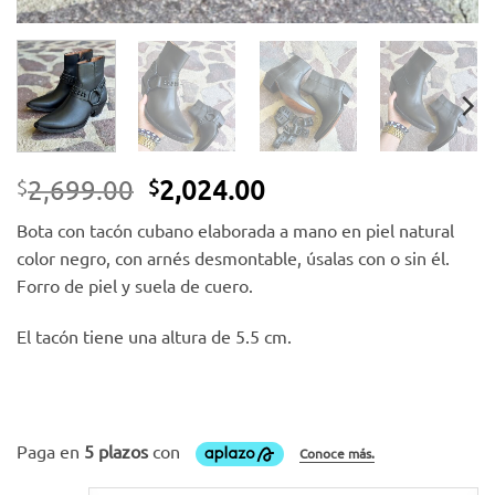
El
El
2,699.00
2,024.00
$
$
precio
precio
Bota con tacón cubano elaborada a mano en piel natural
original
actual
color negro, con arnés desmontable, úsalas con o sin él.
era:
es:
Forro de piel y suela de cuero.
$2,699.00.
$2,024.00.
El tacón tiene una altura de 5.5 cm.