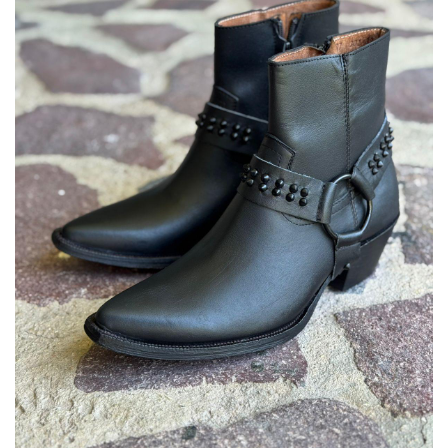
lista
de
deseos