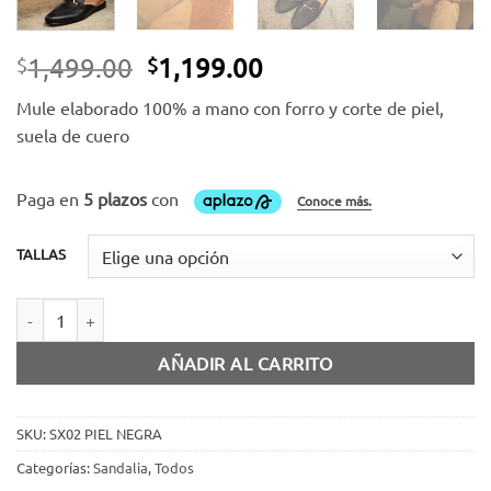
El
El
1,499.00
1,199.00
$
$
precio
precio
Mule elaborado 100% a mano con forro y corte de piel,
original
actual
suela de cuero
era:
es:
$1,499.00.
$1,199.00.
TALLAS
Mule piel negro cantidad
AÑADIR AL CARRITO
SKU:
SX02 PIEL NEGRA
Categorías:
Sandalia
,
Todos