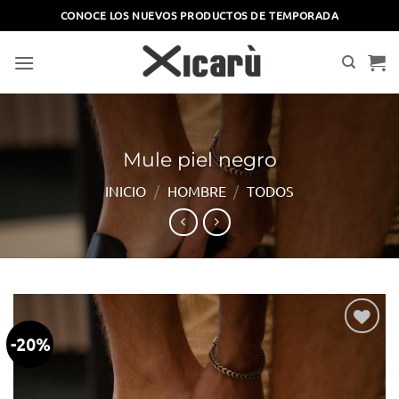
Saltar
CONOCE LOS NUEVOS PRODUCTOS DE TEMPORADA
al
contenido
Mule piel negro
INICIO
/
HOMBRE
/
TODOS
-20%
Añadir
a la
lista
de