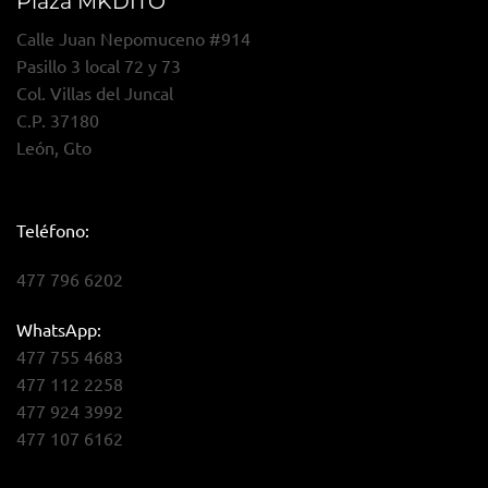
Plaza MKDITO
Calle Juan Nepomuceno #914
Pasillo 3 local 72 y 73
Col. Villas del Juncal
C.P. 37180
León, Gto
Teléfono:
477 796 6202
WhatsApp:
477 755 4683
477 112 2258
477 924 3992
477 107 6162