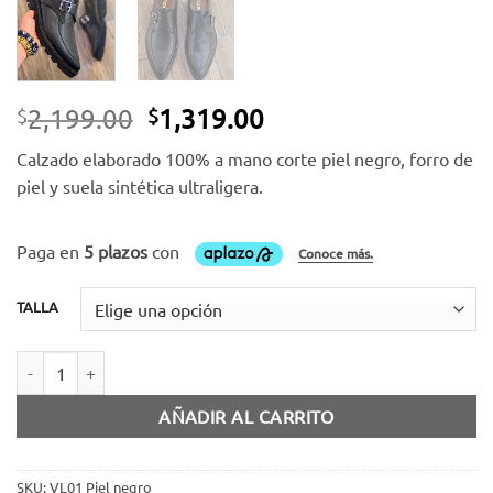
El
El
2,199.00
1,319.00
$
$
precio
precio
Calzado elaborado 100% a mano corte piel negro, forro de
original
actual
piel y suela sintética ultraligera.
era:
es:
$2,199.00.
$1,319.00.
TALLA
Zapato piel negro con hebilla cantidad
AÑADIR AL CARRITO
SKU:
VL01 Piel negro