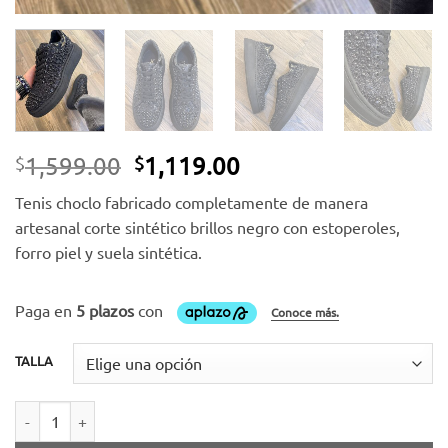
El
El
1,599.00
1,119.00
$
$
precio
precio
Tenis choclo fabricado completamente de manera
original
actual
artesanal corte sintético brillos negro con estoperoles,
era:
es:
forro piel y suela sintética.
$1,599.00.
$1,119.00.
TALLA
Tenis choclo brillos negro con estoperoles cantidad