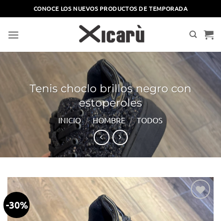
Saltar
CONOCE LOS NUEVOS PRODUCTOS DE TEMPORADA
al
contenido
Tenis choclo brillos negro con
estoperoles
INICIO
/
HOMBRE
/
TODOS
-30%
Añadir
a la