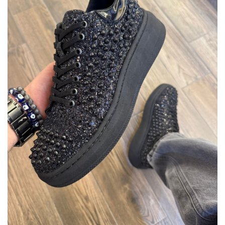
lista
de
deseos