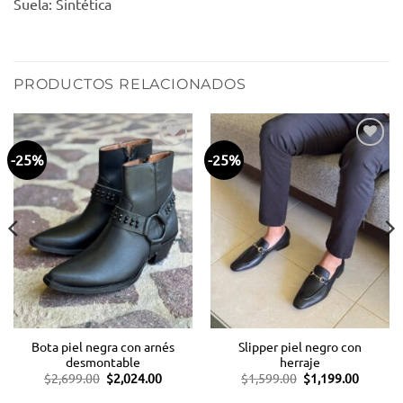
Suela: Sintética
PRODUCTOS RELACIONADOS
-25%
-25%
Añadir
Añadir
a la
a la
lista
lista
de
de
deseos
deseos
Bota piel negra con arnés
Slipper piel negro con
desmontable
herraje
El
El
El
El
$
2,699.00
$
2,024.00
$
1,599.00
$
1,199.00
o
precio
precio
precio
precio
original
actual
original
actual