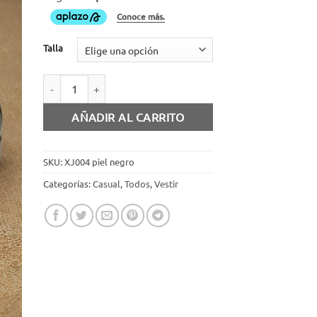
Talla
Zapato agujeta piel negro cantidad
AÑADIR AL CARRITO
SKU:
XJ004 piel negro
Categorías:
Casual
,
Todos
,
Vestir