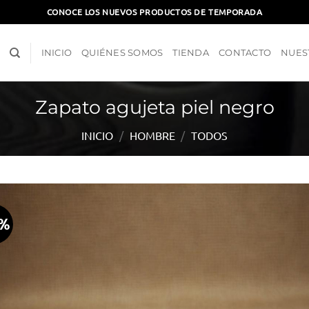
CONOCE LOS NUEVOS PRODUCTOS DE TEMPORADA
INICIO
QUIÉNES SOMOS
TIENDA
CONTACTO
NUES
Zapato agujeta piel negro
INICIO
/
HOMBRE
/
TODOS
0%
Aña
a l
lis
d
des