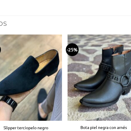
OS
-25%
Añadir
Aña
a la
a 
lista
lis
de
d
deseos
des
Bota piel negra con arnés
Slipper terciopelo negro