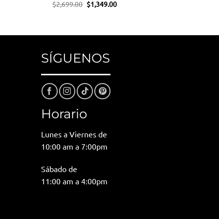
El
El
$
2,699.00
$
1,349.00
precio
precio
original
actual
io
era:
es:
al
$2,699.00.
$1,349.00.
24.00.
SÍGUENOS
Horario
Lunes a Viernes de
10:00 am a 7:00pm
Sábado de
11:00 am a 4:00pm