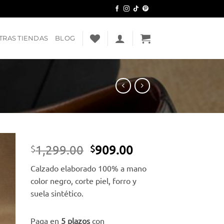
TRAS TIENDAS
BLOG
El
El
1,299.00
909.00
$
$
precio
precio
dir
Calzado elaborado 100% a mano
original
actual
a
color negro, corte piel, forro y
era:
es:
ta
suela sintético.
e
$1,299.00.
$909.00.
eos