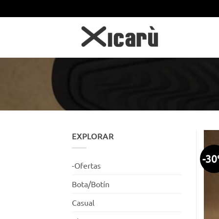
Saltar
al
contenido
EXPLORAR
-3
-Ofertas
Bota/Botín
Casual