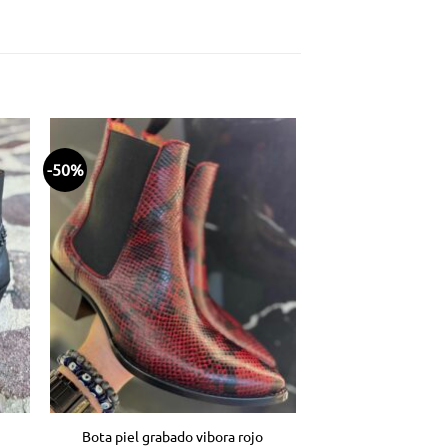
-50%
dir
Añadir
la
a la
ta
lista
e
de
eos
deseos
Bota piel grabado vibora rojo