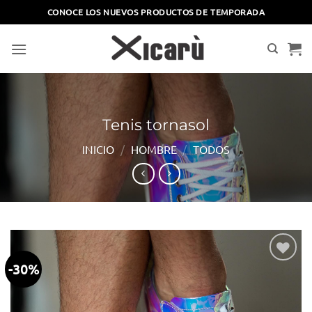
Saltar
CONOCE LOS NUEVOS PRODUCTOS DE TEMPORADA
al
contenido
Tenis tornasol
INICIO
/
HOMBRE
/
TODOS
-30%
Añadir
a la
lista
de