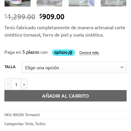
El
El
1,299.00
909.00
$
$
precio
precio
Tenis fabricado completamente de manera artesanal corte
original
actual
sintético tornasol, forro de piel y suela sintética.
era:
es:
$1,299.00.
$909.00.
TALLA
Tenis tornasol cantidad
AÑADIR AL CARRITO
SKU:
BX205 Tornasol
Categorías:
Tenis
,
Todos