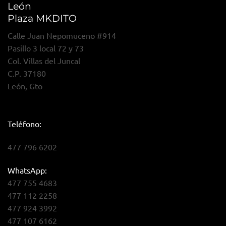
León
Plaza MKDITO
Calle Juan Nepomuceno #914
Pasillo 3 local 72 y 73
Col. Villas del Juncal
C.P. 37180
León, Gto
Teléfono:
477 796 6202
WhatsApp:
477 755 4683
477 112 2258
477 924 3992
477 107 6162