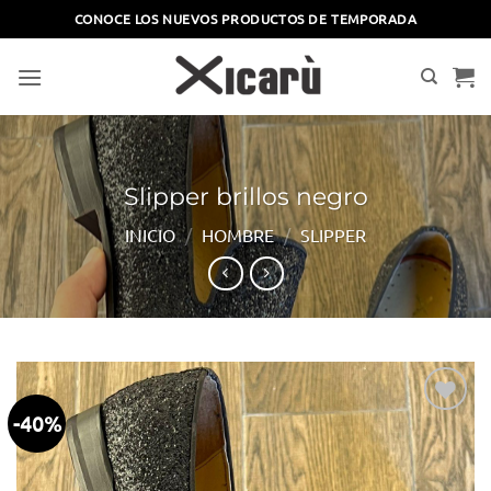
Saltar
CONOCE LOS NUEVOS PRODUCTOS DE TEMPORADA
al
contenido
Slipper brillos negro
INICIO
/
HOMBRE
/
SLIPPER
-40%
Añadir
a la
lista
de