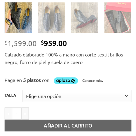
El
El
1,599.00
959.00
$
$
precio
precio
Calzado elaborado 100% a mano con corte textil brillos
original
actual
negro, forro de piel y suela de cuero
era:
es:
$1,599.00.
$959.00.
TALLA
Slipper brillos negro cantidad
AÑADIR AL CARRITO