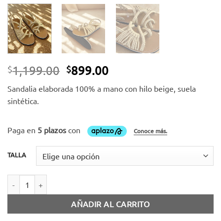
El
El
1,199.00
899.00
$
$
precio
precio
Sandalia elaborada 100% a mano con hilo beige, suela
original
actual
sintética.
era:
es:
$1,199.00.
$899.00.
TALLA
Sandalia hilo beige cantidad
AÑADIR AL CARRITO