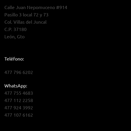
Calle Juan Nepomuceno #914
Pasillo 3 local 72 y 73
Col. Villas del Juncal
C.P. 37180
León, Gto
Teléfono:
477 796 6202
WhatsApp:
477 755 4683
477 112 2258
477 924 3992
477 107 6162