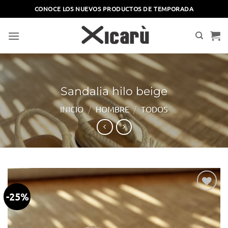
Saltar
CONOCE LOS NUEVOS PRODUCTOS DE TEMPORADA
al
contenido
Sandalia hilo beige
INICIO
/
HOMBRE
/
TODOS
-25%
Añadir
a la
lista
de