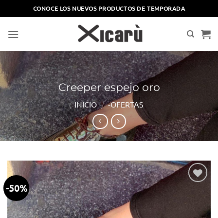
Saltar
CONOCE LOS NUEVOS PRODUCTOS DE TEMPORADA
al
contenido
Creeper espejo oro
INICIO
/
-OFERTAS
-50%
Añadir
a la
lista
de