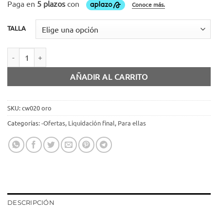
$799.00.
$399.00.
TALLA
Creeper espejo oro cantidad
AÑADIR AL CARRITO
SKU:
cw020 oro
Categorías:
-Ofertas
,
Liquidación final
,
Para ellas
DESCRIPCIÓN