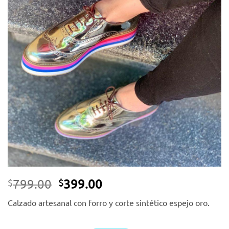
deseos
El
El
799.00
399.00
$
$
precio
precio
Calzado artesanal con forro y corte sintético espejo oro.
original
actual
era:
es: