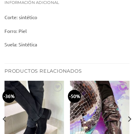
INFORMACIÓN ADICIONAL
Corte: sintético
Forro: Piel
Suela: Sintética
PRODUCTOS RELACIONADOS
-36%
-50%
Añadir
Añadir
a la
a la
lista
lista
de
de
deseos
deseos