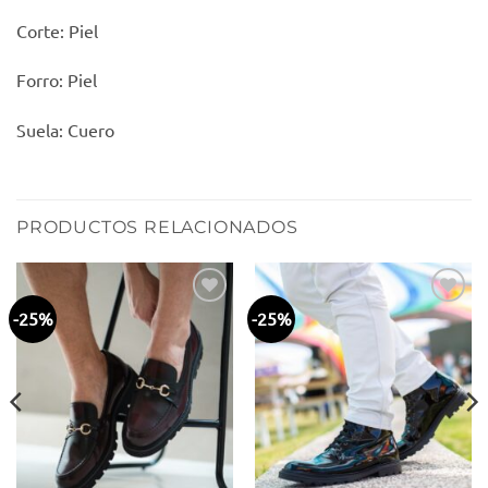
Corte: Piel
Forro: Piel
Suela: Cuero
PRODUCTOS RELACIONADOS
-25%
-25%
Añadir
Añadir
a la
a la
lista
lista
de
de
deseos
deseos