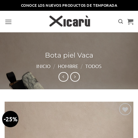
Saltar
CONOCE LOS NUEVOS PRODUCTOS DE TEMPORADA
al
contenido
Bota piel Vaca
INICIO
/
HOMBRE
/
TODOS
-25%
Añadir
a la
lista
de