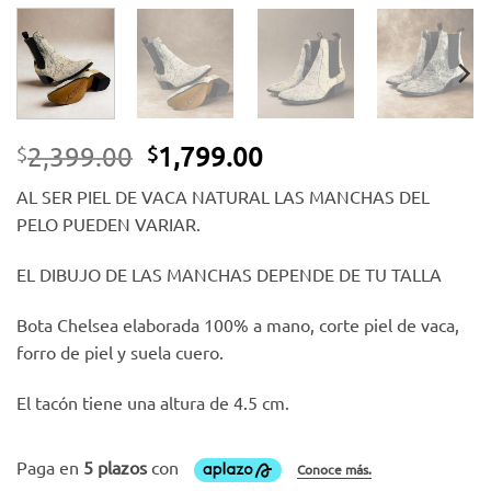
El
El
2,399.00
1,799.00
$
$
precio
precio
AL SER PIEL DE VACA NATURAL LAS MANCHAS DEL
original
actual
PELO PUEDEN VARIAR.
era:
es:
$2,399.00.
$1,799.00.
EL DIBUJO DE LAS MANCHAS DEPENDE DE TU TALLA
Bota Chelsea elaborada 100% a mano, corte piel de vaca,
forro de piel y suela cuero.
El tacón tiene una altura de 4.5 cm.