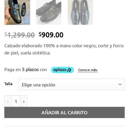
El
El
1,299.00
909.00
$
$
precio
precio
Calzado elaborado 100% a mano color negro, corte y forro
original
actual
de piel, suela sintética.
era:
es:
$1,299.00.
$909.00.
Talla
Zapato piel negro con herraje cantidad
AÑADIR AL CARRITO