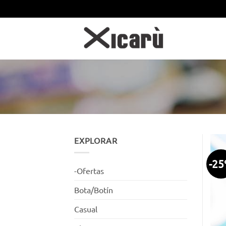
Saltar
al
contenido
EXPLORAR
-2
-Ofertas
Bota/Botín
Casual