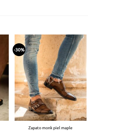
-30%
dir
Añadir
la
a la
ta
lista
e
de
eos
deseos
Zapato monk piel maple