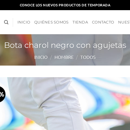
CONOCE LOS NUEVOS PRODUCTOS DE TEMPORADA
INICIO
QUIÉNES SOMOS
TIENDA
CONTACTO
NUES
Bota charol negro con agujetas
INICIO
/
HOMBRE
/
TODOS
5%
Aña
a l
lis
d
des