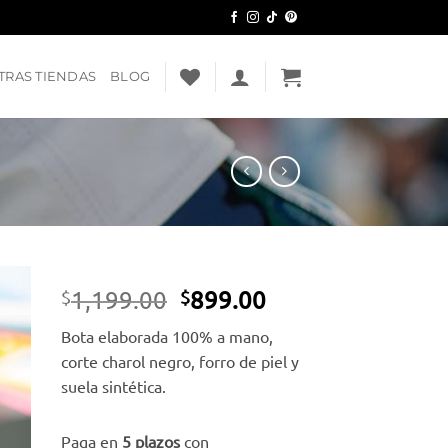
TRAS TIENDAS
BLOG
El
El
1,199.00
899.00
$
$
precio
precio
dir
Bota elaborada 100% a mano,
original
actual
a
corte charol negro, forro de piel y
era:
es:
ta
suela sintética.
e
$1,199.00.
$899.00.
eos