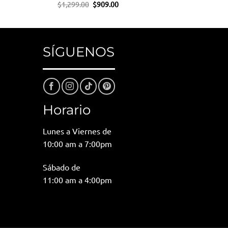
El
El
$
1,299.00
$
909.00
io
precio
precio
al
original
actual
era:
es:
99.00.
$1,299.00.
$909.00.
SÍGUENOS
Horario
Lunes a Viernes de
10:00 am a 7:00pm
Sábado de
11:00 am a 4:00pm