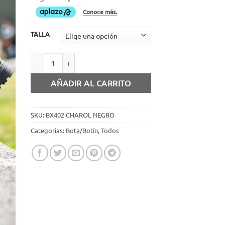
TALLA
Bota charol negro con agujetas cantidad
AÑADIR AL CARRITO
SKU:
BX402 CHAROL NEGRO
Categorías:
Bota/Botín
,
Todos