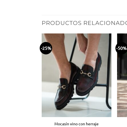
PRODUCTOS RELACIONAD
-25%
-50%
Añadir
Añadir
a la
a la
lista
lista
de
de
deseos
deseos
rde piel miel azul
Mocasín vino con herraje