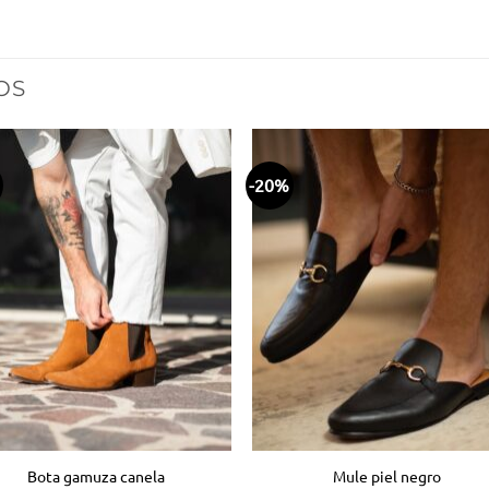
OS
-20%
Añadir
Aña
a la
a 
lista
lis
de
d
deseos
des
Bota gamuza canela
Mule piel negro