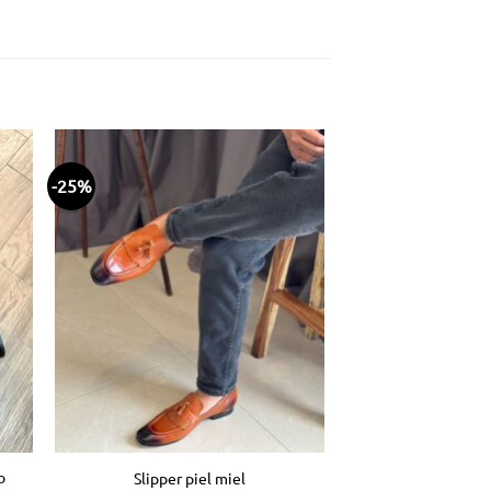
-25%
dir
Añadir
la
a la
ta
lista
e
de
eos
deseos
o
Slipper piel miel