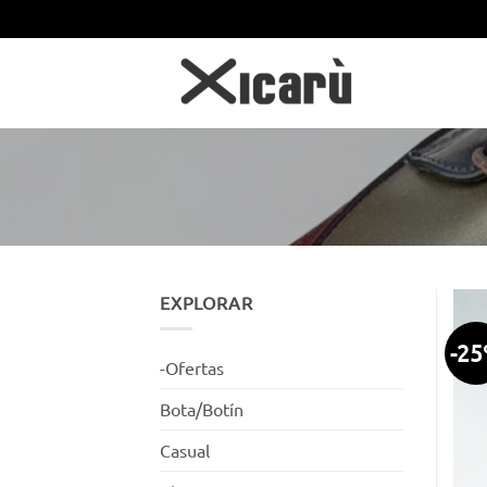
Saltar
al
contenido
EXPLORAR
-2
-Ofertas
Bota/Botín
Casual