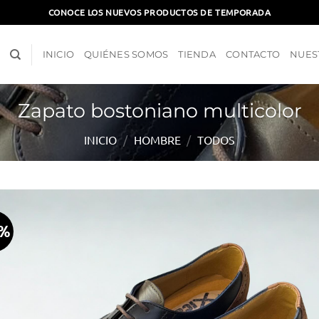
CONOCE LOS NUEVOS PRODUCTOS DE TEMPORADA
INICIO
QUIÉNES SOMOS
TIENDA
CONTACTO
NUES
Zapato bostoniano multicolor
INICIO
/
HOMBRE
/
TODOS
5%
Aña
a l
lis
d
des