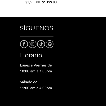
El
El
$
1,599.00
$
1,199.00
precio
precio
original
actual
io
era:
es:
al
$1,599.00.
$1,199.00.
24.00.
SÍGUENOS
Horario
Lunes a Viernes de
10:00 am a 7:00pm
Sábado de
11:00 am a 4:00pm