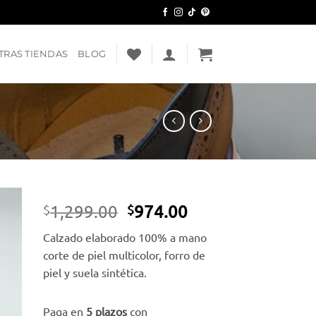
TRAS TIENDAS
BLOG
El
El
1,299.00
974.00
$
$
precio
precio
dir
Calzado elaborado 100% a mano
original
actual
a
corte de piel multicolor, forro de
era:
es:
ta
piel y suela sintética.
e
$1,299.00.
$974.00.
eos