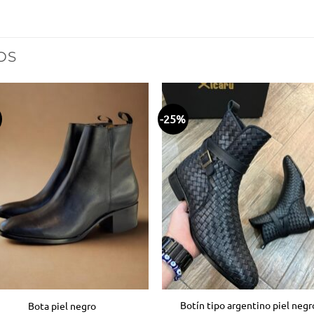
OS
-25%
Añadir
Aña
a la
a 
lista
lis
de
d
deseos
des
Botín tipo argentino piel negr
Bota piel negro