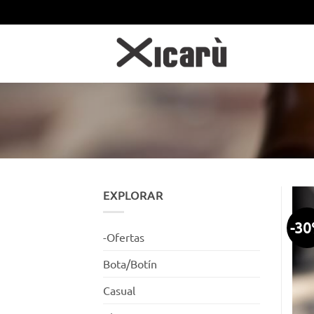
Saltar
al
contenido
EXPLORAR
-3
-Ofertas
Bota/Botín
Casual