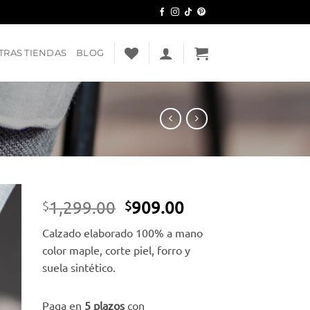
TRAS TIENDAS
BLOG
El
El
1,299.00
909.00
$
$
precio
precio
dir
Calzado elaborado 100% a mano
original
actual
a
color maple, corte piel, forro y
era:
es:
ta
suela sintético.
e
$1,299.00.
$909.00.
eos