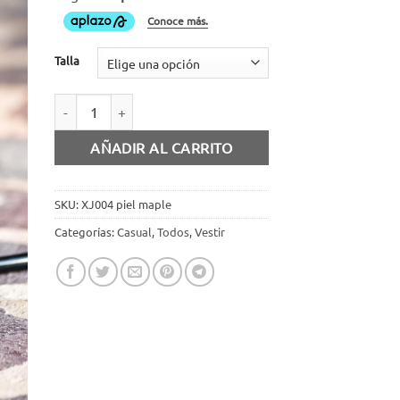
Talla
Zapato agujeta piel maple cantidad
AÑADIR AL CARRITO
SKU:
XJ004 piel maple
Categorías:
Casual
,
Todos
,
Vestir