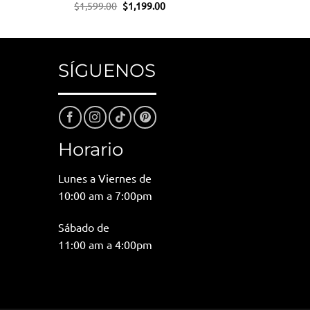
El
El
$
1,599.00
$
1,199.00
io
precio
precio
al
original
actual
era:
es:
99.00.
$1,599.00.
$1,199.00.
SÍGUENOS
Horario
Lunes a Viernes de
10:00 am a 7:00pm
Sábado de
11:00 am a 4:00pm