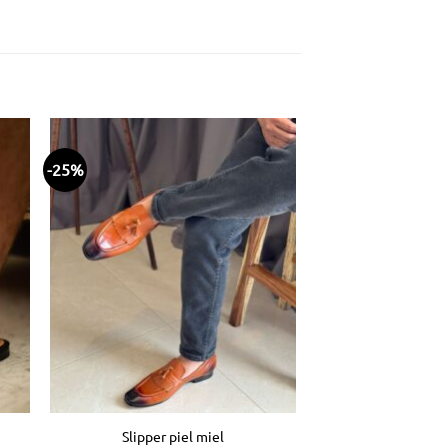
-25%
dir
Añadir
la
a la
ta
lista
e
de
eos
deseos
Slipper piel miel