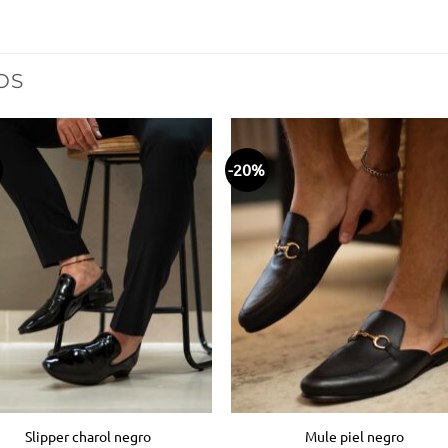
OS
-20%
Añadir
Aña
a la
a 
lista
lis
de
d
deseos
des
Slipper charol negro
Mule piel negro