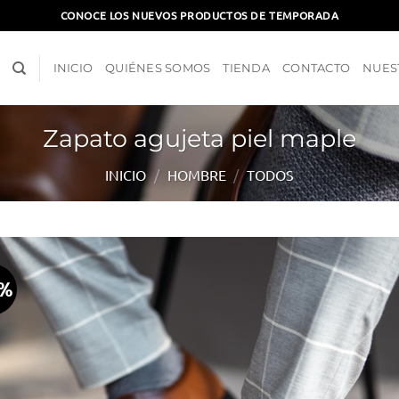
CONOCE LOS NUEVOS PRODUCTOS DE TEMPORADA
INICIO
QUIÉNES SOMOS
TIENDA
CONTACTO
NUES
Zapato agujeta piel maple
INICIO
/
HOMBRE
/
TODOS
0%
Aña
a l
lis
d
des