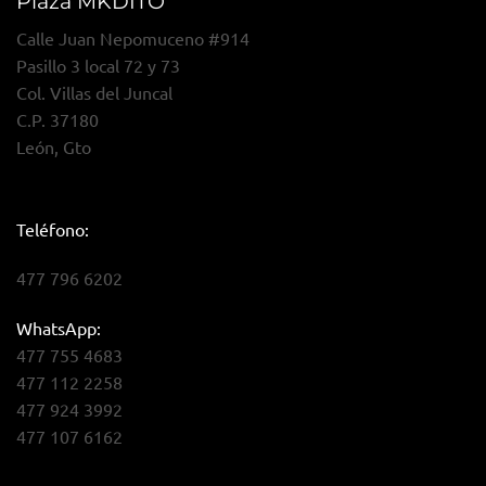
Plaza MKDITO
Calle Juan Nepomuceno #914
Pasillo 3 local 72 y 73
Col. Villas del Juncal
C.P. 37180
León, Gto
Teléfono:
477 796 6202
WhatsApp:
477 755 4683
477 112 2258
477 924 3992
477 107 6162