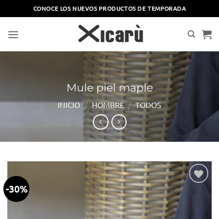
Saltar
CONOCE LOS NUEVOS PRODUCTOS DE TEMPORADA
al
contenido
Mule piel maple
INICIO
/
HOMBRE
/
TODOS
-30%
Añadir
a la
lista
de