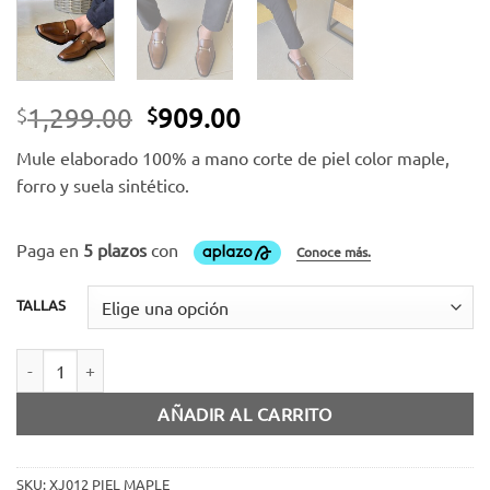
El
El
1,299.00
909.00
$
$
precio
precio
Mule elaborado 100% a mano corte de piel color maple,
original
actual
forro y suela sintético.
era:
es:
$1,299.00.
$909.00.
TALLAS
Mule piel maple cantidad
AÑADIR AL CARRITO
SKU:
XJ012 PIEL MAPLE