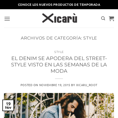
Saltar
CONOCE LOS NUEVOS PRODUCTOS DE TEMPORADA
al
contenido
ARCHIVOS DE CATEGORÍA:
STYLE
STYLE
EL DENIM SE APODERA DEL STREET-
STYLE VISTO EN LAS SEMANAS DE LA
MODA
POSTED ON
NOVIEMBRE 19, 2015
BY
XICARU_ROOT
19
Nov