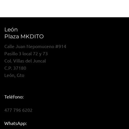
León
Plaza MKDITO
Calle Juan Nepomuceno #914
Pasillo 3 local 72 y 73
Col. Villas del Juncal
C.P. 37180
León, Gto
Teléfono:
477 796 6202
WhatsApp: