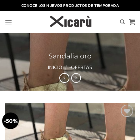
Saltar
CONOCE LOS NUEVOS PRODUCTOS DE TEMPORADA
al
contenido
Sandalia oro
INICIO
/
-OFERTAS
-50%
Añadir
a la
lista
de