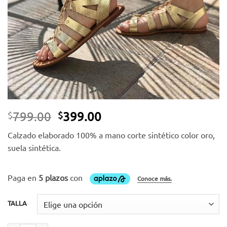
deseos
El
El
799.00
399.00
$
$
precio
precio
Calzado elaborado 100% a mano corte sintético color oro,
original
actual
suela sintética.
era:
es:
$799.00.
$399.00.
TALLA