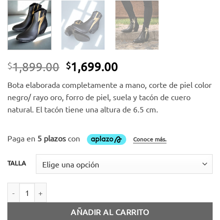
El
El
1,899.00
1,699.00
$
$
precio
precio
Bota elaborada completamente a mano, corte de piel color
original
actual
negro/ rayo oro, forro de piel, suela y tacón de cuero
era:
es:
natural. El tacón tiene una altura de 6.5 cm.
$1,899.00.
$1,699.00.
TALLA
Bota piel negro/oro cantidad
AÑADIR AL CARRITO