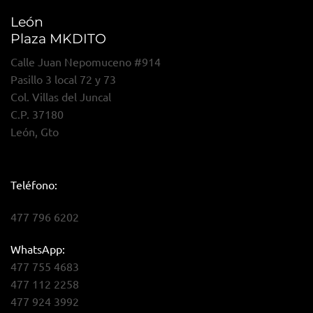
León
Plaza MKDITO
Calle Juan Nepomuceno #914
Pasillo 3 local 72 y 73
Col. Villas del Juncal
C.P. 37180
León, Gto
Teléfono:
477 796 6202
WhatsApp:
477 755 4683
477 112 2258
477 924 3992