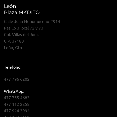
León
Plaza MKDITO
Calle Juan Nepomuceno #914
Pasillo 3 local 72 y 73
Col. Villas del Juncal
C.P. 37180
León, Gto
Teléfono:
477 796 6202
WhatsApp:
477 755 4683
477 112 2258
477 924 3992