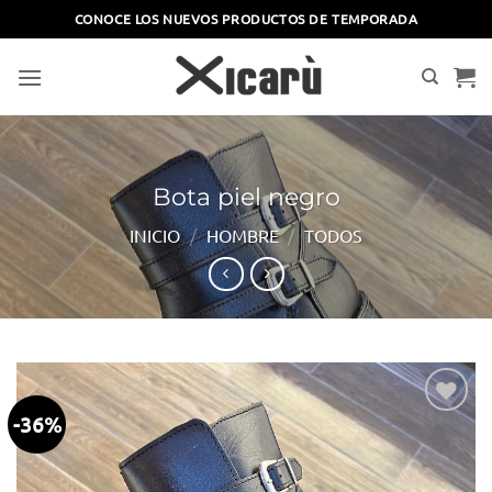
Saltar
CONOCE LOS NUEVOS PRODUCTOS DE TEMPORADA
al
contenido
Bota piel negro
INICIO
/
HOMBRE
/
TODOS
-36%
Añadir
a la
lista
de