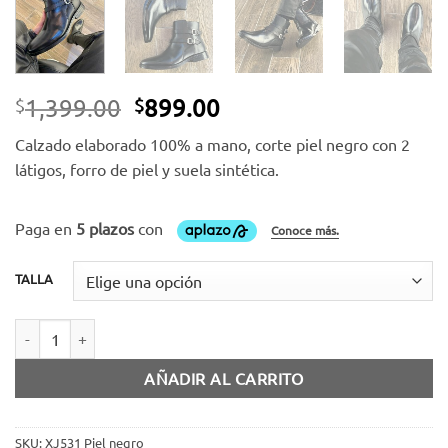
El
El
1,399.00
899.00
$
$
precio
precio
Calzado elaborado 100% a mano, corte piel negro con 2
original
actual
látigos, forro de piel y suela sintética.
era:
es:
$1,399.00.
$899.00.
TALLA
Bota piel negro cantidad
AÑADIR AL CARRITO
SKU:
XJ531 Piel negro